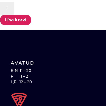
Hakkliha
kogus
Lisa korvi
AVATUD
E-N 11 – 20
R 11 – 21
L,P 12 – 20