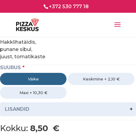
+372 530 777 18
Hakklihatäidis,
punane sibul,
juust, tomatikaste
SUURUS
Väike
Keskmine +
2,10
€
Maxi +
10,30
€
LISANDID
Kokku:
8,50 €